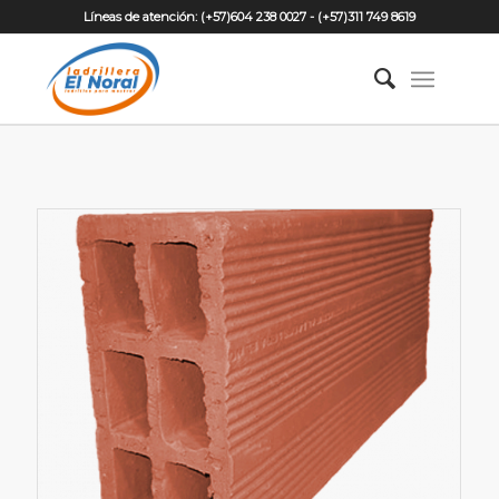
Líneas de atención:
(+57)604 238 0027
-
(+57)311 749 8619